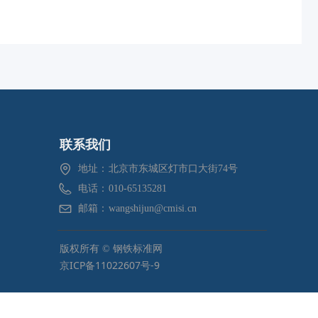
联系我们
地址：
北京市东城区灯市口大街74号
电话：
010-65135281
邮箱：
wangshijun@cmisi.cn
版权所有 ©
钢铁标准网
京ICP备11022607号-9