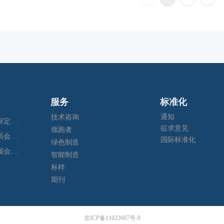
服务
标准化
通知
技术咨询
2025年全国钢标委钢管分技术委员会年会暨五项国家标准审定会在江苏苏州成功召开
征求意见
领跑者
全国钢标准化技术委员会第二届钢产品无损检测分技术委员会换届会暨四项标准审定会在苏州成功召开
国际标准化
绿色制造
全国钢标准化技术委员会第四届特殊合金分技术委员会换届会暨七项标准预审会在昆明顺利召开
智能制造
标样
期刊
京ICP备11022607号-9