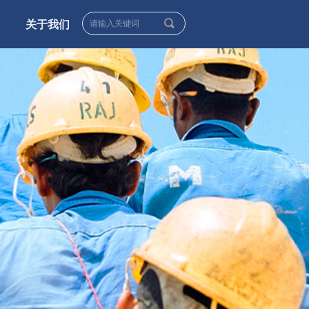
끠
关于我们
____