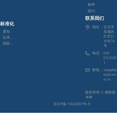
标样
期刊
联系我们
标准化
地址：
北京市
通知
东城区
灯市口
征求意见
大街74
国际标准化
号
电话：
010-
6513528
1
邮箱：
wangshij
un@cmi
si.cn
版权所有 ©
钢铁标
准网
京ICP备11022607号-9