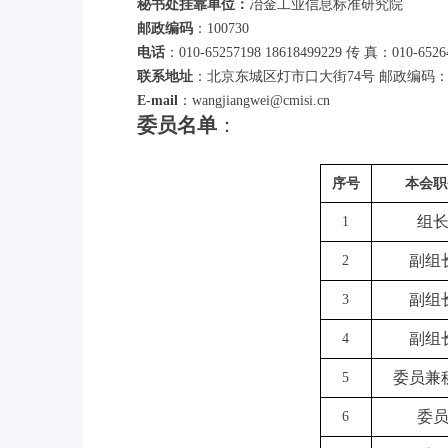
秘书处挂靠单位：
冶金工业信息标准研究院
邮政编码
：100730
电话
：010-65257198 18618499229 传 真：010-6526
联系地址
：北京东城区灯市口大街74号 邮政编码：10
E-mail
：wangjiangwei@cmisi.cn
委员名单
：
序号
本会职
组
1
副组
2
副组
3
副组
4
委员兼
5
委
6