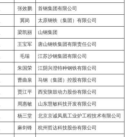
员
张效鹏
首钢集团有限公司
员
冀岗
太原钢铁（集团）有限公司
员
梁凯丽
山钢集团
员
王宝军
唐山钢铁集团有限责任公司
员
毛瑞
江苏沙钢集团有限公司
员
朱国荣
江阴兴澄特种钢铁有限公司
员
曹曲泉
马钢（集团）控股有限公司
员
贾江平
西安陕鼓动力股份有限公司
员
周惠敏
山东慧敏科技开发有限公司
员
杨三堂
北京京诚凤凰工业炉工程技术有限公司
员
麻剑锋
杭州哲达科技股份有限公司