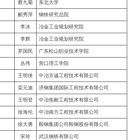
员
蔡九菊
东北大学
员
郦秀萍
钢铁研究总院
员
李冰
冶金工业规划研究院
员
李辉
冶金工业规划研究院
员
罗国民
广东松山职业技术学院
员
丛伟
营口理工学院
员
王明侠
中冶京诚工程技术有限公司
员
栾元迪
济钢集团国际工程技术有限公司
员
王明登
中冶焦耐工程技术有限公司
员
徐海伦
中冶南方工程技术有限公司
员
徐大勇
鞍钢集团公司鞍钢股份有限公司
员
宋玲
武汉钢铁有限公司