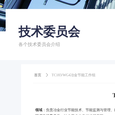
技术委员会
各个技术委员会介绍
首页
首页
ꄲ
TC183/WG4冶金节能工作组
领域
：负责冶金行业节能技术、节能监测与管理、