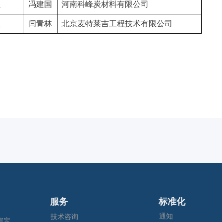
员
冯建国
河南科峰炭材料有限公司
员
闫青林
北京麦特莱吉工程技术有限公司
服务
标准化
通知
技术咨询
2025年全国钢标委钢管分技术委员会年会暨五项国家标准审定会在江苏苏州成功召开