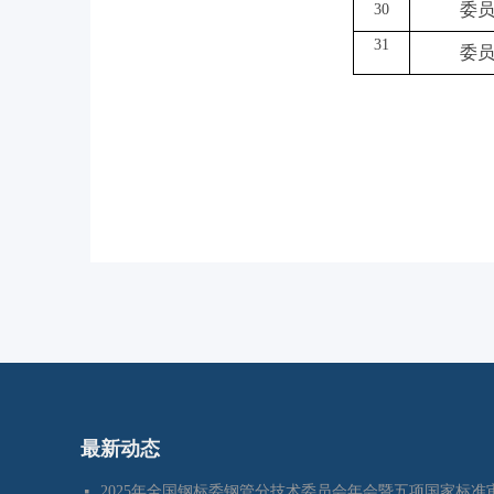
委
30
31
委
最新动态
넷