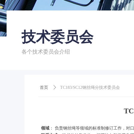
技术委员会
各个技术委员会介绍
首页
首页
ꄲ
TC183/SC12钢丝绳分技术委员会
T
领域
： 负责钢丝绳等领域的标准制修订工作，对口ISO