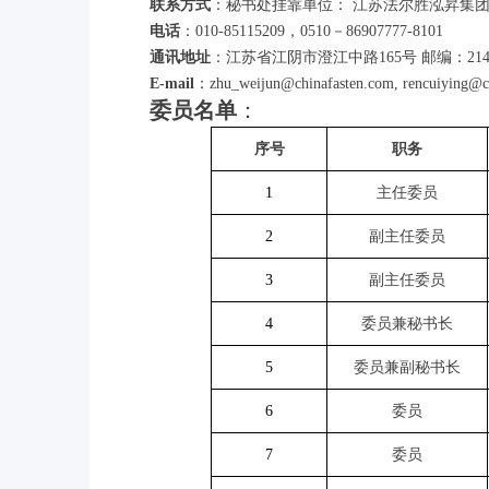
联系方式
：秘书处挂靠单位： 江苏法尔胜泓昇集
电话
：010-85115209，0510－86907777-8101
通讯地址
：江苏省江阴市澄江中路165号 邮编：2144
E-mail
：zhu_weijun@chinafasten.com, rencuiying@c
委员名单
：
序号
职务
1
主任委员
2
副主任委员
3
副主任委员
4
委员兼秘书长
5
委员兼副秘书长
6
委员
7
委员