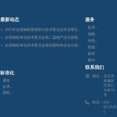
最新动态
服务
技术咨询
2025年全国钢标委钢管分技术委员会年会暨五项国家标准审定会在江苏苏州成功召开
넷
领跑者
全国钢标准化技术委员会第二届钢产品无损检测分技术委员会换届会暨四项标准审定会在苏州成功召开
넷
绿色制造
全国钢标准化技术委员会第四届特殊合金分技术委员会换届会暨七项标准预审会在昆明顺利召开
넷
智能制造
标样
期刊
联系我们
标准化
地址：
北京市
通知
东城区
灯市口
征求意见
大街74
国际标准化
号
电话：
010-
6513528
1