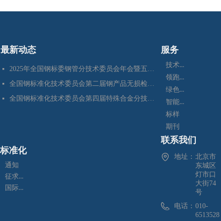
最新动态
服务
技术咨询
2025年全国钢标委钢管分技术委员会年会暨五项国家标准审定会在江苏苏州成功召开
넷
领跑者
全国钢标准化技术委员会第二届钢产品无损检测分技术委员会换届会暨四项标准审定会在苏州成功召开
넷
绿色制造
全国钢标准化技术委员会第四届特殊合金分技术委员会换届会暨七项标准预审会在昆明顺利召开
넷
智能制造
标样
期刊
联系我们
标准化
地址：
北京市
通知
东城区
灯市口
征求意见
大街74
国际标准化
号
电话：
010-
6513528