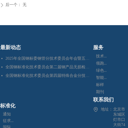
后一个：
无
ꄲ
最新动态
服务
技术咨询
2025年全国钢标委钢管分技术委员会年会暨五项国家标准审定会在江苏苏州成功召开
넷
领跑者
全国钢标准化技术委员会第二届钢产品无损检测分技术委员会换届会暨四项标准审定会在苏州成功召开
넷
绿色制造
全国钢标准化技术委员会第四届特殊合金分技术委员会换届会暨七项标准预审会在昆明顺利召开
넷
智能制造
标样
期刊
联系我们
标准化
地址：
北京市
通知
东城区
灯市口
征求意见
大街74
国际标准化