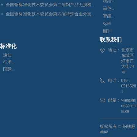
领跑者
全国钢标准化技术委员会第二届钢产品无损检测分技术委员会换届会暨四项标准审定会在苏州成功召开
넷
绿色制造
全国钢标准化技术委员会第四届特殊合金分技术委员会换届会暨七项标准预审会在昆明顺利召开
넷
智能制造
标样
期刊
联系我们
标准化
地址：
北京市
通知
东城区
灯市口
征求意见
大街74
国际标准化
号
电话：
010-
6513528
1
邮箱：
wangshij
un@cmi
si.cn
版权所有 ©
钢铁标
准网