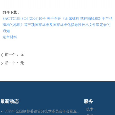
附件下载：
SAC TC183 SC4 [2026]10号 关于召开《金属材料 试样轴线相对于产品
织构的标识》等三项国家标准及国家标准化指导性技术文件审定会的
通知
送审材料
前一个：
无
ꄴ
后一个：
无
ꄲ
最新动态
服务
技术咨询
2025年全国钢标委钢管分技术委员会年会暨五项国家标准审定会在江苏苏州成功召开
넷