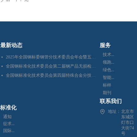
最新动态
服务
技术咨询
2025年全国钢标委钢管分技术委员会年会暨五项国家标准审定会在江苏苏州成功召开
넷
领跑者
全国钢标准化技术委员会第二届钢产品无损检测分技术委员会换届会暨四项标准审定会在苏州成功召开
넷
绿色制造
全国钢标准化技术委员会第四届特殊合金分技术委员会换届会暨七项标准预审会在昆明顺利召开
넷
智能制造
标样
期刊
联系我们
标准化
地址：
北京市
通知
东城区
灯市口
征求意见
大街74
国际标准化
号