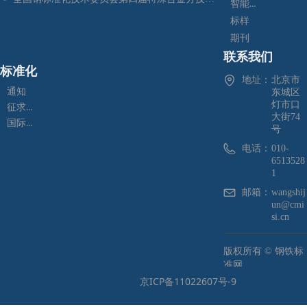
智能制造
标样
期刊
联系我们
标准化
地址：
北京市
通知
东城区
灯市口
征求意见
大街74
国际标准化
号
电话：
010-
6513528
1
邮箱：
wangshij
un@cmi
si.cn
版权所有 ©
钢铁标
准网
京ICP备11022607号-9