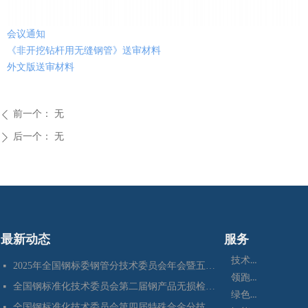
会议通知
《非开挖钻杆用无缝钢管》送审材料
外文版送审材料
前一个：
无
ꄴ
后一个：
无
ꄲ
最新动态
服务
技术咨询
2025年全国钢标委钢管分技术委员会年会暨五项国家标准审定会在江苏苏州成功召开
넷
领跑者
全国钢标准化技术委员会第二届钢产品无损检测分技术委员会换届会暨四项标准审定会在苏州成功召开
넷
绿色制造
全国钢标准化技术委员会第四届特殊合金分技术委员会换届会暨七项标准预审会在昆明顺利召开
넷