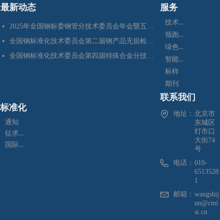
最新动态
服务
技术咨询
2025年全国钢标委钢管分技术委员会年会暨五项国家标准审定会在江苏苏州成功召开
넷
领跑者
全国钢标准化技术委员会第二届钢产品无损检测分技术委员会换届会暨四项标准审定会在苏州成功召开
넷
绿色制造
全国钢标准化技术委员会第四届特殊合金分技术委员会换届会暨七项标准预审会在昆明顺利召开
넷
智能制造
标样
期刊
联系我们
标准化
地址：
北京市
通知
东城区
灯市口
征求意见
大街74
国际标准化
号
电话：
010-
6513528
1
邮箱：
wangshij
un@cmi
si.cn