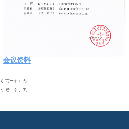
会议资料
前一个：
无
ꄴ
后一个：
无
ꄲ