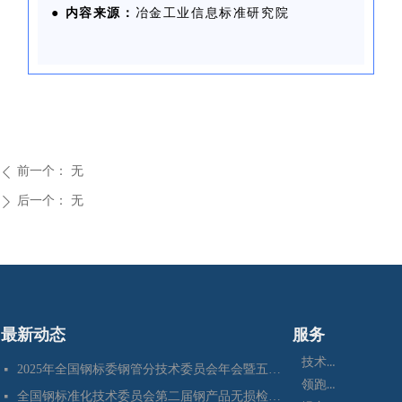
●
内容来源：
冶金工业信息标准研究院
前一个：
无
ꄴ
后一个：
无
ꄲ
最新动态
服务
技术咨询
2025年全国钢标委钢管分技术委员会年会暨五项国家标准审定会在江苏苏州成功召开
넷
领跑者
全国钢标准化技术委员会第二届钢产品无损检测分技术委员会换届会暨四项标准审定会在苏州成功召开
넷