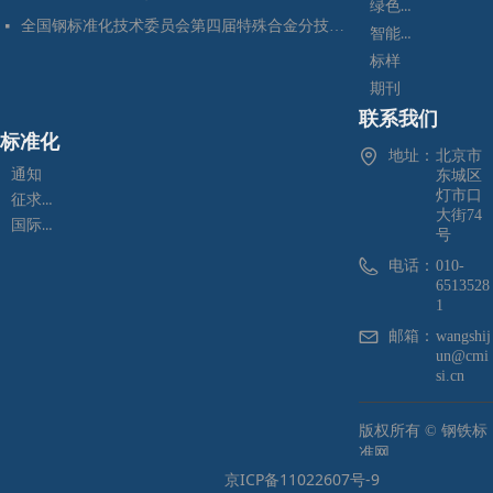
绿色制造
全国钢标准化技术委员会第四届特殊合金分技术委员会换届会暨七项标准预审会在昆明顺利召开
넷
智能制造
标样
期刊
联系我们
标准化
地址：
北京市
通知
东城区
灯市口
征求意见
大街74
国际标准化
号
电话：
010-
6513528
1
邮箱：
wangshij
un@cmi
si.cn
版权所有 ©
钢铁标
准网
京ICP备11022607号-9