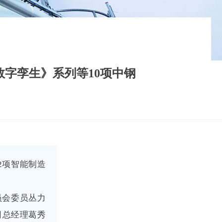
字孪生》系列等10项中钢
等2项智能制造
员会委员丛力
司总经理葛秀