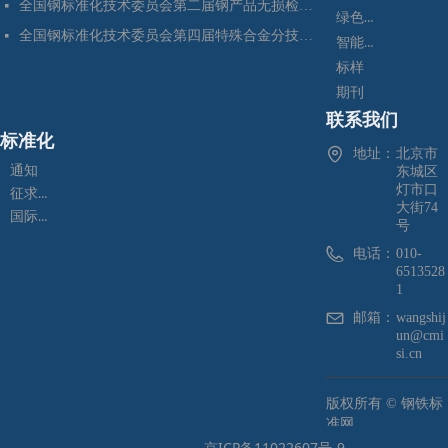
全国钢标准化技术委员会第二届钢产品无损检测分技术委员会换届会暨四项标准审定会在苏州成功召开
넷
绿色制造
全国钢标准化技术委员会第四届特殊合金分技术委员会换届会暨七项标准预审会在昆明顺利召开
넷
智能制造
标样
期刊
联系我们
标准化
地址：
北京市
通知
东城区
灯市口
征求意见
大街74
国际标准化
号
电话：
010-
6513528
1
邮箱：
wangshij
un@cmi
si.cn
版权所有 ©
钢铁标
准网
京ICP备11022607号-9