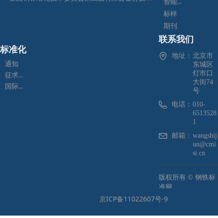
智能制造
标样
期刊
联系我们
标准化
地址：
北京市
通知
东城区
灯市口
征求意见
大街74
国际标准化
号
电话：
010-
6513528
1
邮箱：
wangshij
un@cmi
si.cn
版权所有 ©
钢铁标
准网
京ICP备11022607号-9