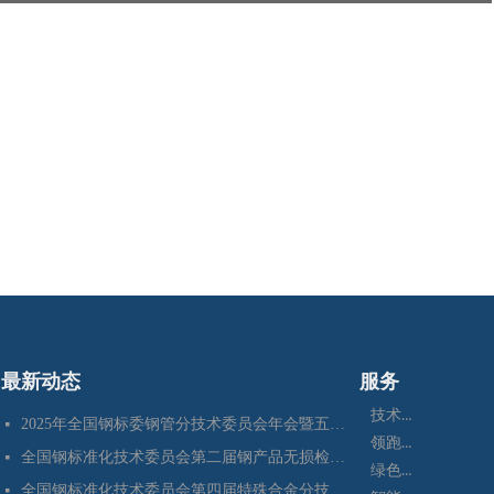
最新动态
服务
技术咨询
2025年全国钢标委钢管分技术委员会年会暨五项国家标准审定会在江苏苏州成功召开
넷
领跑者
全国钢标准化技术委员会第二届钢产品无损检测分技术委员会换届会暨四项标准审定会在苏州成功召开
넷
绿色制造
全国钢标准化技术委员会第四届特殊合金分技术委员会换届会暨七项标准预审会在昆明顺利召开
넷