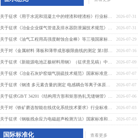
关于征求《用于水泥和混凝土中的锂渣和锂渣粉》行业标准意见的通知
2026-07-31
关于征求《冶金企业煤气管道及排水器防泄漏技术规范》行业标准意见的通知
2026-07-31
关于征求《油气工程用高强度耐蚀合金棒》等三项国家标准（征求意见稿）意见的函
2026-07-29
关于对《金属材料 薄板和薄带成形极限曲线的测定 第1部分：冲压车间成形极限图的测量及应用》等5项国家标准及标准修改单征求意见的函
2026-07-16
关于征求《新能源电池正极材料用钢》（征求意见稿）中钢协团体标准意见的函
2026-07-09
关于征求《冶金石灰炉窑烟气脱硫技术规范》国家标准意见的通知
2026-07-07
关于征求《钢渣 多元素含量的测定 电感耦合等离子体原子发射光谱法》等3项国家标准意见的通知
2026-07-07
关于征求GB/T 34201《结构用方形和矩形热轧无缝钢管》和GB/T 14291《矿粉矿浆输送用电焊钢管》等两项国家标准意见的函
2026-07-06
关于对《铁矿磨选智能在线优化系统技术要求》行业标准征求意见的函
2026-07-03
关于征求《钢板残余应力电磁超声检测方法》国家标准和《钢轨残余应力电磁超声检测方法》行业标准意见的函
2026-07-03
国际标准化
查看更多